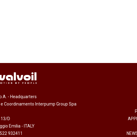
.p.A. - Headquarters
e e Coordinamento Interpump Group Spa
 13/D
APP
gio Emilia - ITALY
0522 932411
NEWS