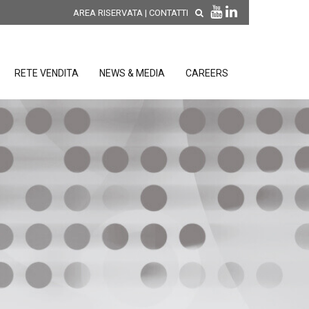
AREA RISERVATA
|
CONTATTI
RETE VENDITA
NEWS & MEDIA
CAREERS
SCOPRI LE NOVITÀ DI
PRODOTTO
releases
 releases
CONDIZIONI GENERALI DI VENDITA E
re
DI GARANZIA
posizione
elettroniche
 Strumenti