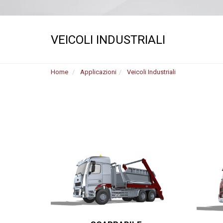
Motori ad ingr
ghisa
Versioni specia
VEICOLI INDUSTRIALI
Divisori di flus
Home
Applicazioni
Veicoli Industriali