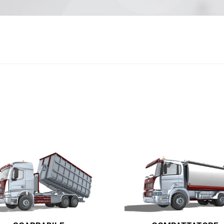
anaggi in
Servocomandi idraulici ed
Cablaggi
Unità di alimentazione
Accessori
li
Servocomandi pneumatici
so
Servocomandi meccanici a
cavo flessibile