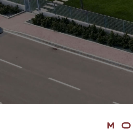
Motori ad ingr
ghisa
Versioni specia
Divisori di flus