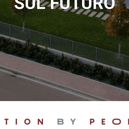
SUL FUTURO
anaggi in
Servocomandi idraulici ed
Cablaggi
Unità di alimentazione
Accessori
li
Servocomandi pneumatici
so
Servocomandi meccanici a
cavo flessibile