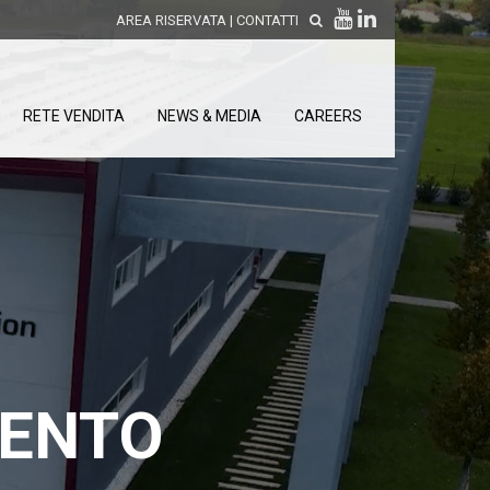
AREA RISERVATA
|
CONTATTI
RETE VENDITA
NEWS & MEDIA
CAREERS
SCOPRI LE NOVITÀ DI
PRODOTTO
releases
 releases
CONDIZIONI GENERALI DI VENDITA E
re
DI GARANZIA
posizione
MENTO
elettroniche
 Strumenti